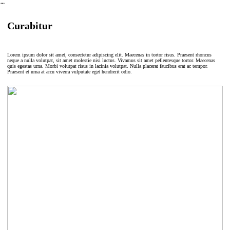
︎
Curabitur
Lorem ipsum dolor sit amet, consectetur adipiscing elit. Maecenas in tortor risus. Praesent rhoncus
neque a nulla volutpat, sit amet molestie nisi luctus. Vivamus sit amet pellentesque tortor. Maecenas
quis egestas urna. Morbi volutpat risus in lacinia volutpat. Nulla placerat faucibus erat ac tempor.
Praesent et urna at arcu viverra vulputate eget hendrerit odio.